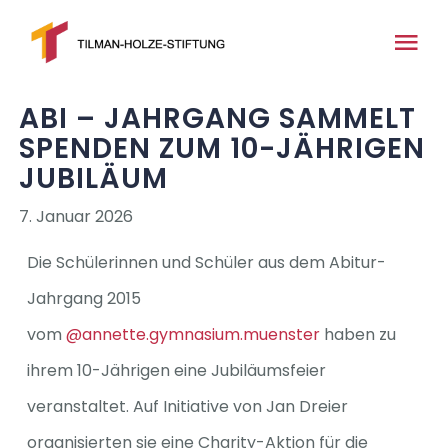
Zum
Inhalt
Tog
springen
Nav
ABI – JAHRGANG SAMMELT
Home
SPENDEN ZUM 10-JÄHRIGEN
JUBILÄUM
Über uns
7. Januar 2026
News
Die Schülerinnen und Schüler aus dem Abitur-
Jahrgang 2015
Medien
vom
@annette.gymnasium.muenster
haben zu
ihrem 10-Jährigen eine Jubiläumsfeier
Projekte
veranstaltet. Auf Initiative von Jan Dreier
organisierten sie eine Charity-Aktion für die
Kontakt