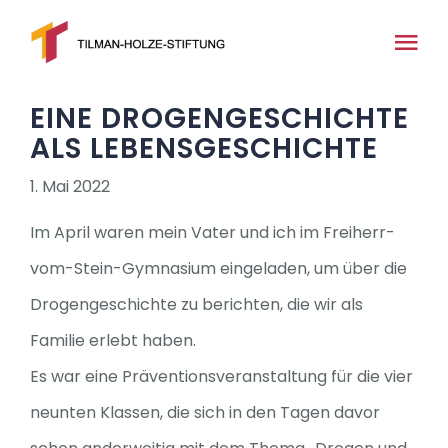
Zum
Inhalt
Tog
springen
Nav
EINE DROGENGESCHICHTE
Home
ALS LEBENSGESCHICHTE
Über uns
1. Mai 2022
Im April waren mein Vater und ich im Freiherr-
News
vom-Stein-Gymnasium eingeladen, um über die
Drogengeschichte zu berichten, die wir als
Medien
Familie erlebt haben.
Es war eine Präventionsveranstaltung für die vier
Projekte
neunten Klassen, die sich in den Tagen davor
Kontakt