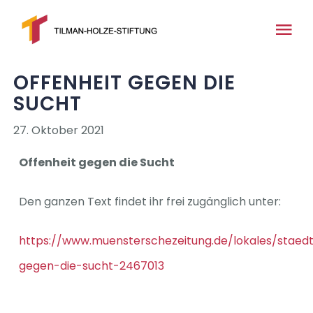
Zum
Inhalt
Tog
springen
Nav
OFFENHEIT GEGEN DIE
Home
SUCHT
Über uns
27. Oktober 2021
Offenheit gegen die Sucht
News
Den ganzen Text findet ihr frei zugänglich unter:
Medien
https://www.muensterschezeitung.de/lokales/staed
gegen-die-sucht-2467013
Projekte
Kontakt