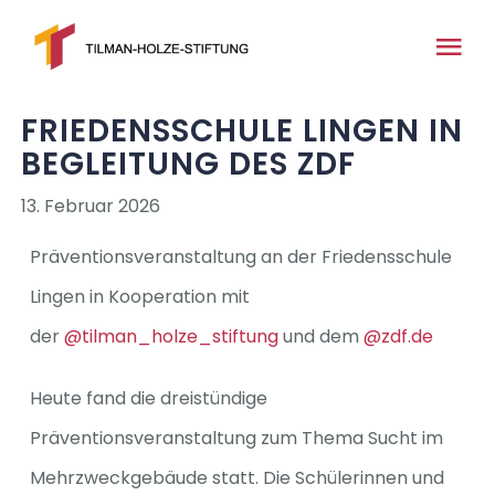
Zum
Inhalt
Tog
springen
Nav
FRIEDENSSCHULE LINGEN IN
Home
BEGLEITUNG DES ZDF
Über uns
13. Februar 2026
Präventionsveranstaltung an der Friedensschule
News
Lingen in Kooperation mit
der
@tilman_holze_stiftung
und dem
@zdf.de
Medien
Heute fand die dreistündige
Projekte
Präventionsveranstaltung zum Thema Sucht im
Mehrzweckgebäude statt. Die Schülerinnen und
Kontakt