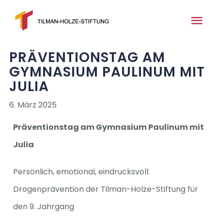
Zum
Inhalt
Tog
springen
Nav
PRÄVENTIONSTAG AM
Home
GYMNASIUM PAULINUM MIT
JULIA
Über uns
6. März 2025
News
Präventionstag am Gymnasium Paulinum mit
Julia
Medien
Persönlich, emotional, eindrucksvoll:
Projekte
Drogenprävention der Tilman-Holze-Stiftung für
den 9. Jahrgang
Kontakt