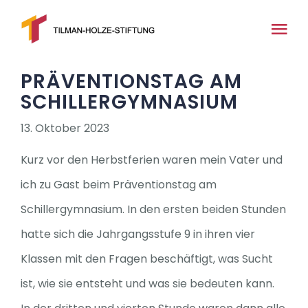
Zum
Inhalt
Tog
springen
Nav
PRÄVENTIONSTAG AM
Home
SCHILLERGYMNASIUM
Über uns
13. Oktober 2023
Kurz vor den Herbstferien waren mein Vater und
News
ich zu Gast beim Präventionstag am
Schillergymnasium. In den ersten beiden Stunden
Medien
hatte sich die Jahrgangsstufe 9 in ihren vier
Klassen mit den Fragen beschäftigt, was Sucht
Projekte
ist, wie sie entsteht und was sie bedeuten kann.
Kontakt