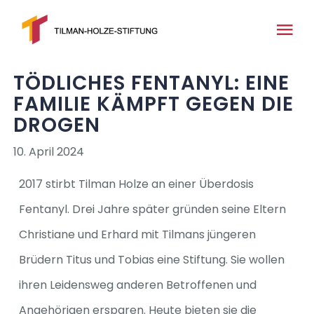
Zum
Inhalt
Tog
springen
Nav
TÖDLICHES FENTANYL: EINE
Home
FAMILIE KÄMPFT GEGEN DIE
DROGEN
Über uns
10. April 2024
News
2017 stirbt Tilman Holze an einer Überdosis
Fentanyl. Drei Jahre später gründen seine Eltern
Medien
Christiane und Erhard mit Tilmans jüngeren
Brüdern Titus und Tobias eine Stiftung. Sie wollen
Projekte
ihren Leidensweg anderen Betroffenen und
Angehörigen ersparen. Heute bieten sie die
Kontakt