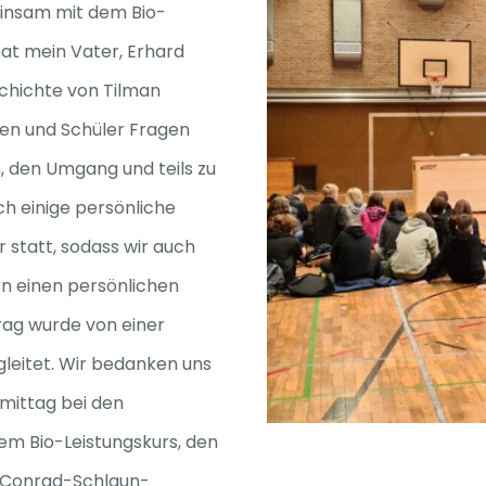
einsam mit dem Bio-
hat mein Vater, Erhard
chichte von Tilman
nen und Schüler Fragen
n, den Umgang und teils zu
ch einige persönliche
statt, sodass wir auch
rn einen persönlichen
rag wurde von einer
gleitet. Wir bedanken uns
mittag bei den
dem Bio-Leistungskurs, den
-Conrad-Schlaun-