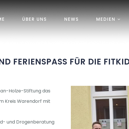
ME
ÜBER UNS
NEWS
MEDIEN
 FERIENSPASS FÜR DIE FITKID
lman-Holze-Stiftung das
 im Kreis Warendorf mit
gend- und Drogenberatung